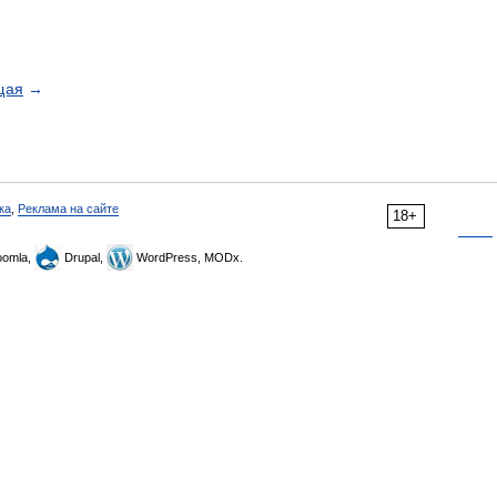
щая
→
ка
,
Реклама на сайте
18+
omla,
Drupal,
WordPress, MODx.