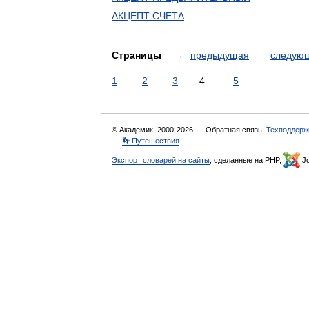
АКЦЕПТ СЧЕТА
Страницы
←
предыдущая
следую
1
2
3
4
5
© Академик, 2000-2026
Обратная связь:
Техподдерж
👣 Путешествия
Экспорт словарей на сайты
, сделанные на PHP,
Jo